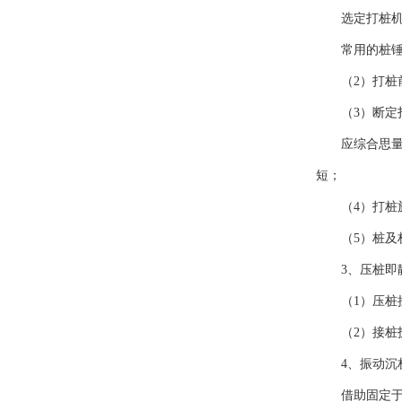
选定打桩
常用的桩
（2）打
（3）断定
应综合思
短；
（4）打
（5）桩及
3、压桩即
（1）压
（2）接
4、振动沉
借助固定