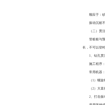
顺应于：
振动沉桩
（二）贯
管桩桩与
长，不可以登
1、钻孔贯
施工程序
常用机器
（1）螺旋
（2）大直
2、打击振
是用落锤