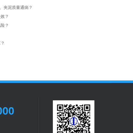
桩、夹泥质量通病？
失效？
风险？
？
艺？
000