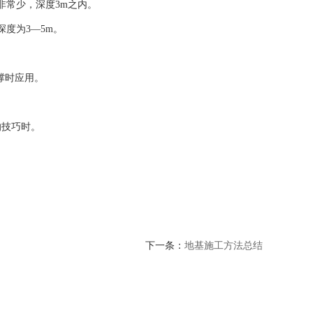
非常少，深度3m之内。
度为3—5m。
撑时应用。
的技巧时。
下一条：
地基施工方法总结