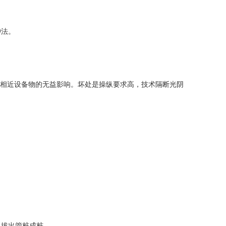
冲法。
对相近设备物的无益影响。坏处是操纵要求高，技术隔断光阴
，拔出管桩成桩。