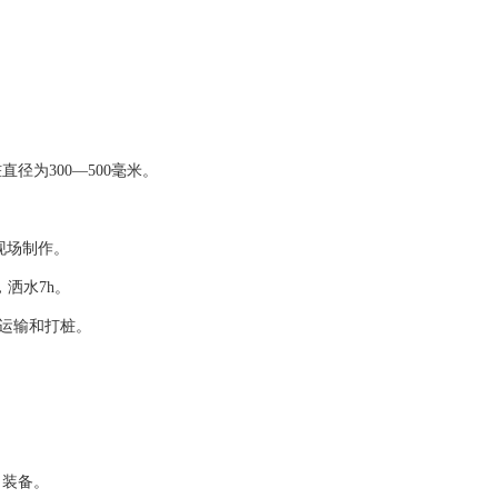
径为300—500毫米。
现场制作。
洒水7h。
气运输和打桩。
力装备。