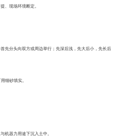
前提、现场环境断定。
心首先分头向双方或周边举行；先深后浅，先大后小，先长后
可用细砂填实。
重与机器力用途下沉入土中。