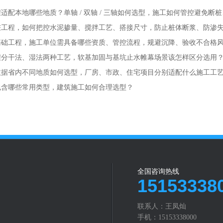
适配本地哪些地质？单轴 / 双轴 / 三轴如何选型，施工如何管控避免断
桩工程，如何把控水泥掺量、搅拌工艺、搭接尺寸，防止桩体断浆、防渗
基础工程，施工单位需具备哪些资质、管控流程，规避沉降、验收不合格
程分干法、湿法两种工艺，软基加固与基坑止水帷幕场景该怎样区分选用
依据省内不同地质如何选型，厂房、市政、住宅项目分别适配什么施工工
包含哪些常用类型，建筑施工如何合理选型？
全国咨询热线
15153338
联系人：王凤灿
手机：15153338000