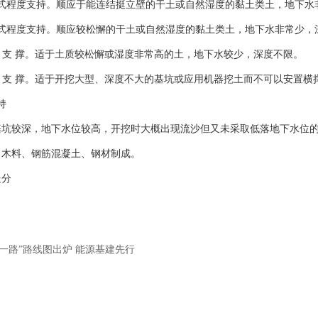
续式程度支持。顺应于能连结挺立壁的干土或自然湿度的黏土类土，地下水
式程度支持。顺应较松懈的干土或自然湿度的黏土类土，地下水非常少，深
直 支 撑。适于土质较松懈或湿度非常高的土，地下水较少，深度不限。
拉 支 撑。适于开挖大型、深度不大的基坑或应用机器挖土而不可以安置横
持
基坑较深，地下水位较高，开挖时大概出现流沙但又未采取低落地下水位
：木料、钢筋混凝土、钢材制成。
处分
带一路”路线图出炉 能源基建先行