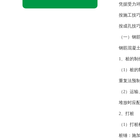
凭据受力
按施工技
按成孔技
（一）钢
钢筋混凝土
1、桩的制
（1）桩的
重复法预制
（2）运输
堆放时应
2、打桩
（1）打
桩锤：施