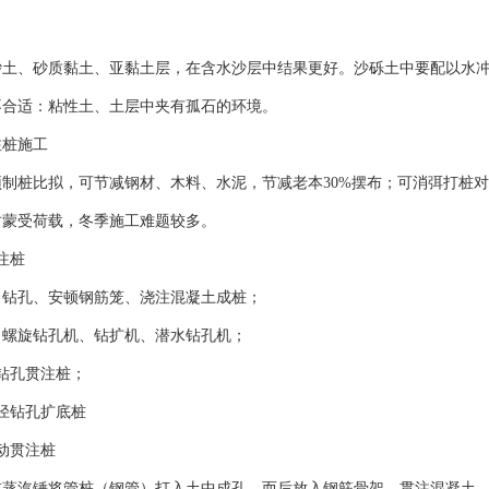
砂土、砂质黏土、亚黏土层，在含水沙层中结果更好。沙砾土中要配以水
不合适：粘性土、土层中夹有孤石的环境。
注桩施工
预制桩比拟，可节减钢材、木料、水泥，节减老本30%摆布；可消弭打桩
时蒙受荷载，冬季施工难题较多。
注桩
：钻孔、安顿钢筋笼、浇注混凝土成桩；
：螺旋钻孔机、钻扩机、潜水钻孔机；
钻孔贯注桩；
径钻孔扩底桩
动贯注桩
或蒸汽锤将管桩（钢管）打入土中成孔，而后放入钢筋骨架，贯注混凝土