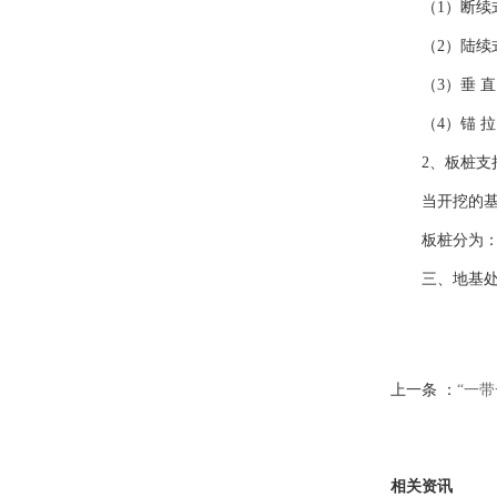
（1）断
（2）陆续
（3）垂 
（4）锚 
2、板桩支
当开挖的
板桩分为
三、地基
上一条 ：
“一
相关资讯