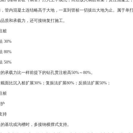
称，管内混凝土连结略高于大地，一直到管桩一切拔出大地为止。属于单
的品质和承载力，还可接纳复打施工。
注桩
 30%
 80%
 50%
的承载力比一样前提下的钻孔贯注桩高50%～80%。
截面比沉入桩扩展30%；复振法扩展80%；反插法扩展50%；
注桩
围护
支持
促的基坑或沟槽时，多接纳横撑式支持。