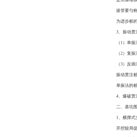
拔管要匀
为进步桩
3、振动贯
（1）单振法
（2）复振法
（3）反插法
振动贯注桩
单振法的桩
4、爆破贯
二、基坑
1、横撑式
开挖较局