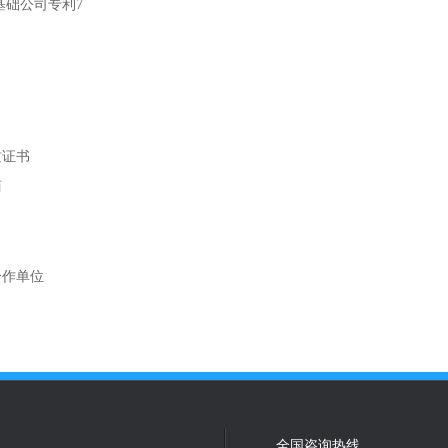
基础公司专利7
质证书
商
合作单位
全国咨询热线