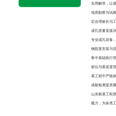
实用解答，让
地质勘察与试
定合理桩长与
成孔质量直接
专业成孔设备
钢筋笼安装与
鲁中基础执行
桩位与垂直度
基工程中严格
成桩检测是质
山东桩基工程
载力，为各类