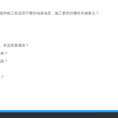
搅拌桩工程适用于哪些地基场景，施工要把控哪些关键要点？
桩、夹泥质量通病？
失效？
风险？
？
艺？