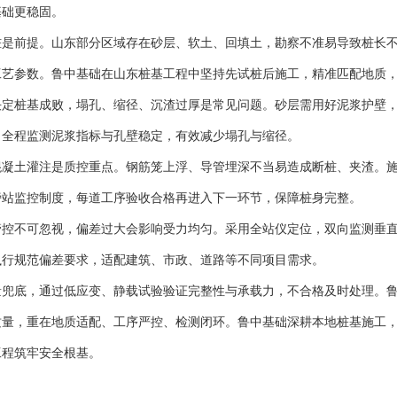
基础更稳固。
桩是前提。山东部分区域存在砂层、软土、回填土，勘察不准易导致桩长
工艺参数。鲁中基础在山东桩基工程中坚持先试桩后施工，精准匹配地质
决定桩基成败，塌孔、缩径、沉渣过厚是常见问题。砂层需用好泥浆护壁
，全程监测泥浆指标与孔壁稳定，有效减少塌孔与缩径。
混凝土灌注是质控重点。钢筋笼上浮、导管埋深不当易造成断桩、夹渣。
旁站监控制度，每道工序验收合格再进入下一环节，保障桩身完整。
管控不可忽视，偏差过大会影响受力均匀。采用全站仪定位，双向监测垂
执行规范偏差要求，适配建筑、市政、道路等不同项目需求。
量兜底，通过低应变、静载试验验证完整性与承载力，不合格及时处理。
质量，重在地质适配、工序严控、检测闭环。鲁中基础深耕本地桩基施工
工程筑牢安全根基。