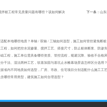
搅拌桩工程常见质量问题有哪些？该如何解决
下一条：
山东
适配本地哪些地质？单轴 / 双轴 / 三轴如何选型，施工如何管控避免断
桩工程，如何把控水泥掺量、搅拌工艺、搭接尺寸，防止桩体断浆、防渗
基础工程，施工单位需具备哪些资质、管控流程，规避沉降、验收不合格
程分干法、湿法两种工艺，软基加固与基坑止水帷幕场景该怎样区分选用
依据省内不同地质如何选型，厂房、市政、住宅项目分别适配什么施工工
包含哪些常用类型，建筑施工如何合理选型？