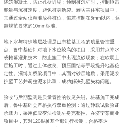
浇筑混凝土，防止孔壁坍塌；预制桩沉桩时，控制锤击
能量与沉桩速度，避免桩身断裂。潍坊某住宅项目中，
其通过全站仪精准放样桩位，偏差控制在5mm以内，远
超规范要求的10mm标准。
地下水与特殊地层处理是
山东桩基工程
的质量管控重
点。鲁中基础针对地下水位较高的项目，采用井点降水
或帷幕灌浆技术，防止施工中出现流砂现象；在软弱土
层施工时，通过土体改良、预压固结等手段提升地基稳
定性。淄博某桥梁项目中，其面对砂层地质，采用泥浆
护壁工艺并调整泥浆比重，成功解决孔壁失稳问题。
验收与后期监测是质量管控的收尾关键。桩基施工完成
后，鲁中基础会严格执行双重检测：通过静载试验验证
承载力，采用低应变法检测桩身完整性。在济宁某商业
项目中，其对120根桩基全部进行检测，合格率达